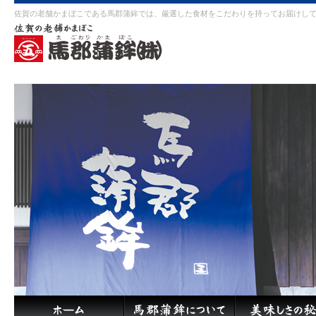
佐賀の老舗かまぼこである馬郡蒲鉾では、厳選した食材をこだわりを持ってお届けし