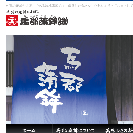
佐賀の老舗かまぼこである馬郡蒲鉾では、厳選した食材をこだわりを持ってお届けし