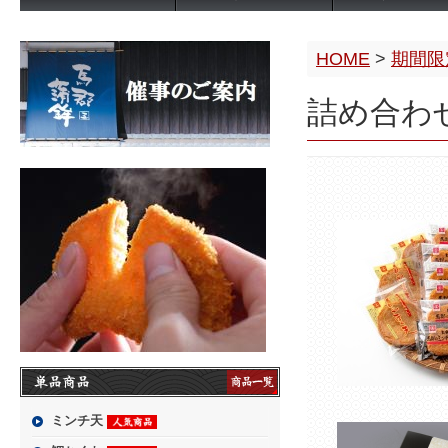
HOME
>
期間限
詰め合わ
ミンチ天