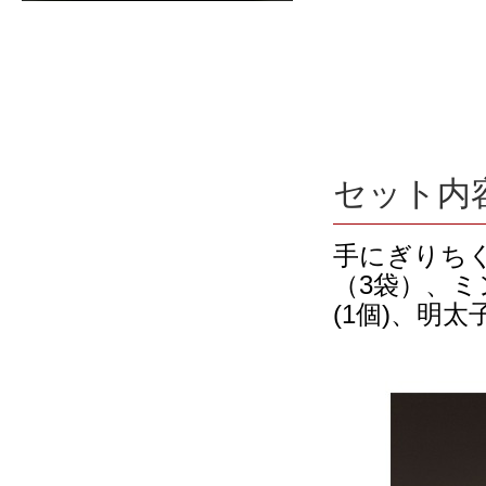
セット内
手にぎりちく
（3袋）、ミ
(1個)、明太